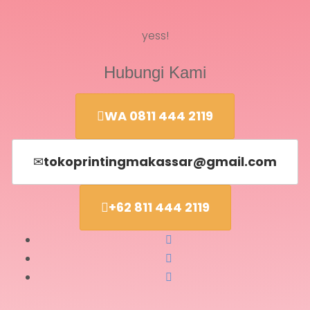
yess!
Hubungi Kami
WA 0811 444 2119
tokoprintingmakassar@gmail.com
+62 811 444 2119