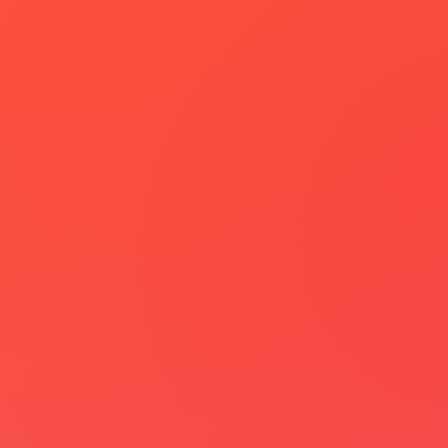
melemahkan brand awareness dan daya
tarik produk Anda di mata konsumen
.
Kualitas cetak rendah dan mudah rusak:
Pencetakan stiker label yang dilakukan sendiri,
biasanya menggunakan bahan dan mesin
yang tidak berkualitas
. Akibatnya, stiker label
mudah robek, luntur, dan tidak tahan lama
.
Hal ini tentu saja
merugikan brand Anda
karena konsumen akan menilai produk
Anda murahan dan tidak profesional
.
Informasi pada stiker label tidak akurat
dan membingungkan:
Stiker label yang
dibuat sendiri,
berisiko memiliki informasi
yang tidak akurat, tidak lengkap, atau
bahkan membingungkan konsumen
. Hal ini
dapat
menyebabkan kesalahpahaman dan
bahkan tuntutan hukum
bagi brand Anda.