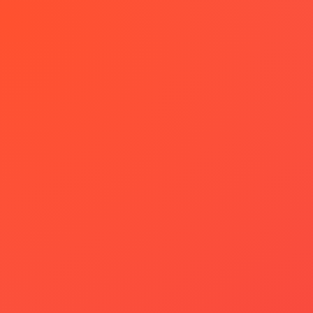
Seringkali, demi menghemat biaya, banyak
pengusaha memilih untuk
mencetak stiker label
sendiri
tanpa menggunakan jasa profesional.
Namun, tahukah Anda bahwa
ketidaktahuan
dalam memilih layanan cetak stiker label yang
tepat
dapat berakibat fatal bagi brand Anda?
Berikut beberapa
kemungkinan terburuk
yang bisa
terjadi:
Desain tidak menarik dan tidak sesuai
dengan brand identity:
Stiker label yang
dirancang sendiri tanpa keahlian yang
mumpuni,
berpotensi memiliki desain yang
tidak menarik dan tidak sesuai dengan
identitas brand Anda
. Hal ini dapat