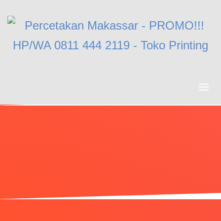
What We Do
Cetak Stiker Label Skincare
Akibat Kurang Matang Memilih Layanan Cetak Stiker
Label, Mimpi Brand Anda Bisa Kandas!
WAH !!