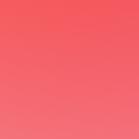
AHA !!!
Dengan menggunakan layanan cetak stiker
label yang tepat, Anda akan mendapatkan:
Desain stiker label yang menarik dan sesuai
dengan brand identity Anda
Kualitas cetak yang tinggi dan tahan lama
Informasi pada stiker label yang akurat
dan lengkap
Proses pengerjaan yang cepat dan tepat
waktu
Investasikan pada layanan cetak stiker label
yang berkualitas untuk membangun brand
yang kuat dan sukses!