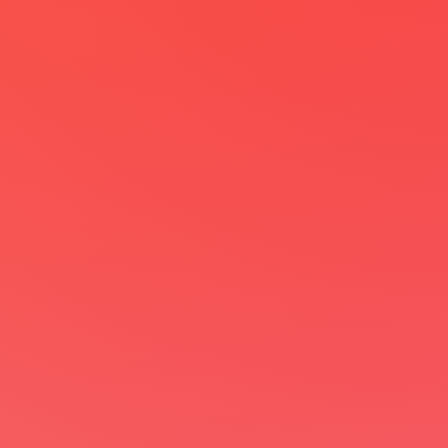
Proses pengerjaan lama dan tidak tepat
waktu:
Mencetak stiker label sendiri
memakan
waktu yang lama
, terutama bagi Anda yang
tidak memiliki pengalaman dan keahlian di
bidang ini. Keterlambatan dalam penyelesaian
stiker label dapat
menghambat proses
peluncuran produk Anda dan merugikan
bisnis Anda
.
Jangan sampai mimpi brand Anda kandas
karena salah memilih layanan cetak stiker
label! Percayakan kebutuhan stiker label
Anda kepada jasa profesional yang
berpengalaman dan terpercaya.