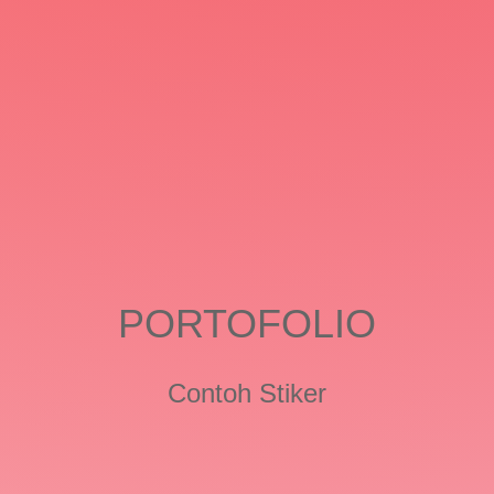
Ingat, stiker label adalah wajah dari brand
Anda. Jadikan wajah brand Anda menarik dan
profesional dengan menggunakan layanan
cetak stiker label yang tepat.
Pesan Sekarang
Hello World!
PORTOFOLIO
Contoh Stiker