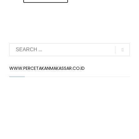
WWW.PERCETAKANMAKASSAR.CO.ID