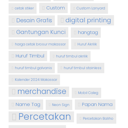
Custom
cetak stiker
Custom Lanyard
digital printing
Desain Grafis
Gantungan Kunci
hangtag
harga cetak brosur makassar
Huruf Akrilik
Huruf Timbul
huruf timbul akrilik
huruf timbul galvanis
huruf timbul stainless
Kalender 2024 Makassar
merchandise
Mobil Caleg
Name Tag
Papan Nama
Neon Sign
Percetakan
Percetakan Baliho