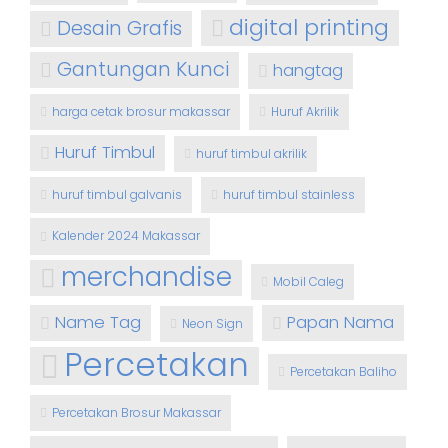
digital printing
Desain Grafis
Gantungan Kunci
hangtag
harga cetak brosur makassar
Huruf Akrilik
Huruf Timbul
huruf timbul akrilik
huruf timbul galvanis
huruf timbul stainless
Kalender 2024 Makassar
merchandise
Mobil Caleg
Name Tag
Papan Nama
Neon Sign
Percetakan
Percetakan Baliho
Percetakan Brosur Makassar