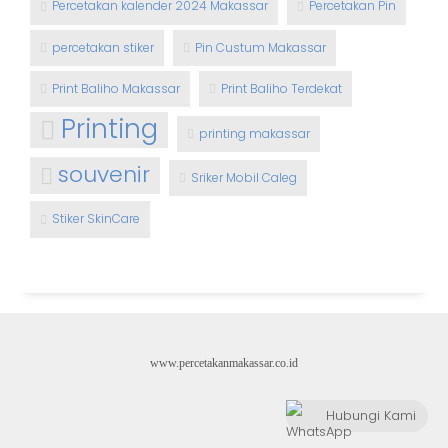
Percetakan kalender 2024 Makassar
Percetakan Pin
percetakan stiker
Pin Custum Makassar
Print Baliho Makassar
Print Baliho Terdekat
Printing
printing makassar
souvenir
Sriker Mobil Caleg
Stiker SkinCare
www.percetakanmakassar.co.id
Hubungi Kami