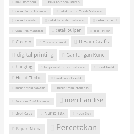
buku notebook
Buku notebook murah
Cetak Baliho Makassar
Cetak Brosur Murah Makassar
Cetak kalender
Cetak kalender makassar
Cetak Lanyard
cetak pulpen
Cetak Pin Makassar
cetak stiker
Desain Grafis
Custom
Custom Lanyard
digital printing
Gantungan Kunci
hangtag
harga cetak brosur makassar
Huruf Akrilik
Huruf Timbul
huruf timbul akrilik
huruf timbul galvanis
huruf timbul stainless
merchandise
Kalender 2024 Makassar
Name Tag
Mobil Caleg
Neon Sign
Percetakan
Papan Nama