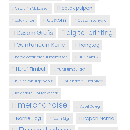
cetak pulpen
Cetak Pin Makassar
Custom
cetak stiker
Custom Lanyard
digital printing
Desain Grafis
Gantungan Kunci
hangtag
harga cetak brosur makassar
Huruf Akrilik
Huruf Timbul
huruf timbul akrilik
huruf timbul galvanis
huruf timbul stainless
Kalender 2024 Makassar
merchandise
Mobil Caleg
Name Tag
Papan Nama
Neon Sign