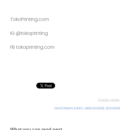
TokoPrinting.com
IG @tokoprinting
FB tokoprinting.com
TAGGED UNDER:
GANTUNGAN KUNCI
,
MERCHANDISE
,
SOUVENIR
What you can read next