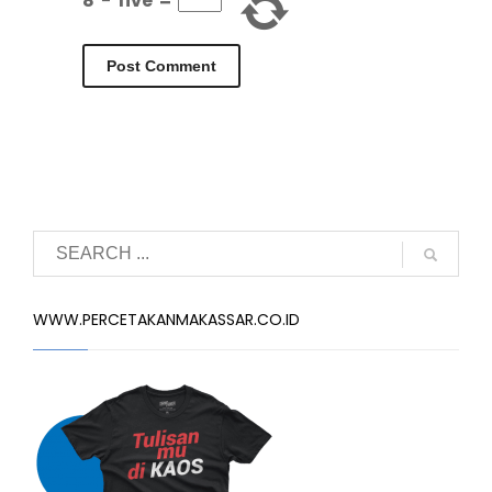
8
−
five
=
WWW.PERCETAKANMAKASSAR.CO.ID