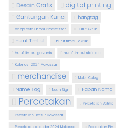
digital printing
Desain Grafis
Gantungan Kunci
hangtag
harga cetak brosur makassar
Huruf Akrilik
Huruf Timbul
huruf timbul akrilik
huruf timbul galvanis
huruf timbul stainless
Kalender 2024 Makassar
merchandise
Mobil Caleg
Name Tag
Papan Nama
Neon Sign
Percetakan
Percetakan Baliho
Percetakan Brosur Makassar
Percetakan kalender 2024 Makassar
Percetakan Pin