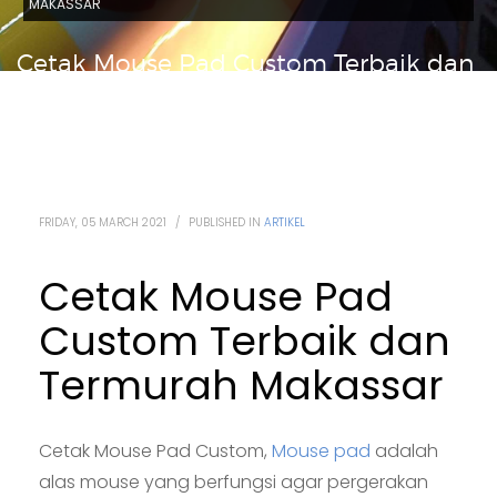
MAKASSAR
Cetak Mouse Pad Custom Terbaik dan
Termurah Makassar
FRIDAY, 05 MARCH 2021
/
PUBLISHED IN
ARTIKEL
Cetak Mouse Pad
Custom Terbaik dan
Termurah Makassar
Cetak Mouse Pad Custom,
Mouse pad
adalah
alas mouse yang berfungsi agar pergerakan