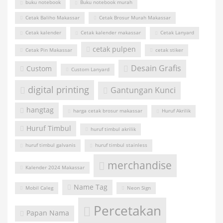
buku notebook
Buku notebook murah
Cetak Baliho Makassar
Cetak Brosur Murah Makassar
Cetak kalender
Cetak kalender makassar
Cetak Lanyard
cetak pulpen
Cetak Pin Makassar
cetak stiker
Desain Grafis
Custom
Custom Lanyard
digital printing
Gantungan Kunci
hangtag
harga cetak brosur makassar
Huruf Akrilik
Huruf Timbul
huruf timbul akrilik
huruf timbul galvanis
huruf timbul stainless
merchandise
Kalender 2024 Makassar
Name Tag
Mobil Caleg
Neon Sign
Percetakan
Papan Nama