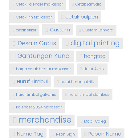
Cetak kalender makassar
Cetak Lanyard
cetak pulpen
Cetak Pin Makassar
Custom
cetak stiker
Custom Lanyard
digital printing
Desain Grafis
Gantungan Kunci
hangtag
harga cetak brosur makassar
Huruf Akrilik
Huruf Timbul
huruf timbul akrilik
huruf timbul galvanis
huruf timbul stainless
Kalender 2024 Makassar
merchandise
Mobil Caleg
Name Tag
Papan Nama
Neon Sign